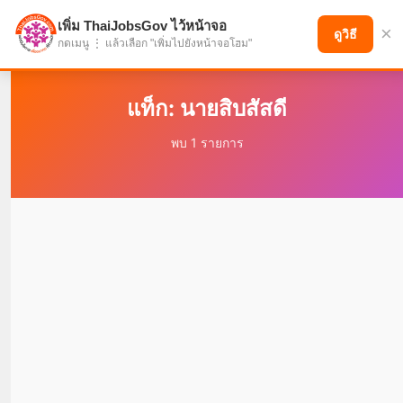
เพิ่ม ThaiJobsGov ไว้หน้าจอ
×
แบ่งปันโอกาส เพื่ออนาคตที่ก้าวหน้า
ดูวิธี
กดเมนู ⋮ แล้วเลือก "เพิ่มไปยังหน้าจอโฮม"
แท็ก: นายสิบสัสดี
พบ 1 รายการ