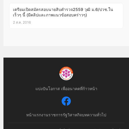
เตรียมเปิดสมัครสอบนายสิบตำรวจ2559 วุฒิ ม.6/ปวช.ใน
เร็วๆ นี้ (มีคลิปและภาพแนวข้อสอบคร่าวๆ)
2 ส.ค. 2016
แบ่งปันโอกาส เพื่ออนาคตที่ก้าวหน้า
หน้าแรก
งานราชการ
รัฐวิสาหกิจ
บทความทั่วไป