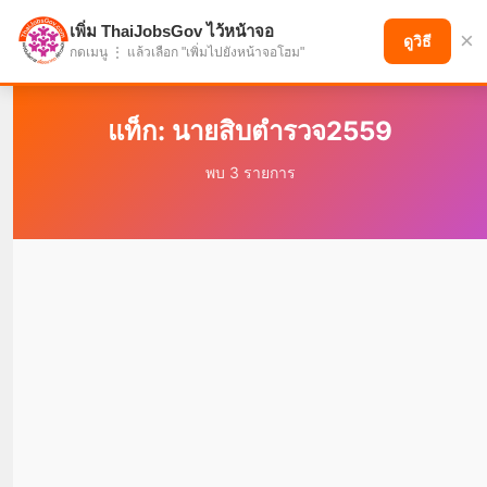
เพิ่ม ThaiJobsGov ไว้หน้าจอ
×
แบ่งปันโอกาส เพื่ออนาคตที่ก้าวหน้า
ดูวิธี
กดเมนู ⋮ แล้วเลือก "เพิ่มไปยังหน้าจอโฮม"
แท็ก: นายสิบตำรวจ2559
พบ 3 รายการ