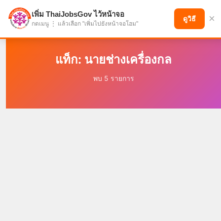
เพิ่ม ThaiJobsGov ไว้หน้าจอ
×
แบ่งปันโอกาส เพื่ออนาคตที่ก้าวหน้า
ดูวิธี
กดเมนู ⋮ แล้วเลือก "เพิ่มไปยังหน้าจอโฮม"
แท็ก: นายช่างเครื่องกล
พบ 5 รายการ