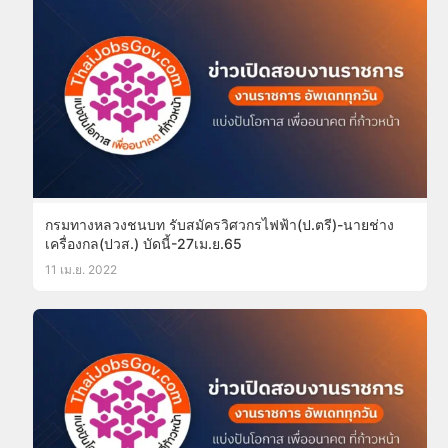
กรมทางหลวงชนบท รับสมัครวิศวกรไฟฟ้า(ป.ตรี)-นายช่าง
เครื่องกล(ปวส.) บัดนี้-27เม.ย.65
11 เม.ย. 2022