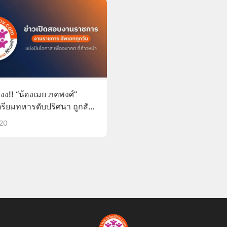
งง!! “น้องเมย ภคพงศ์”
ตรียมทหารดับปริศนา ถูกสัสดี
รียกไปเกณฑ์ทหาร
020