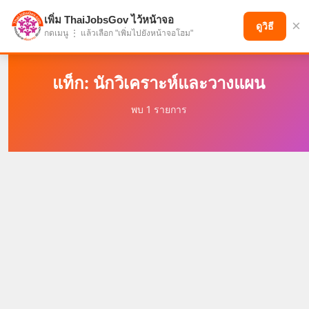
เพิ่ม ThaiJobsGov ไว้หน้าจอ
×
แบ่งปันโอกาส เพื่ออนาคตที่ก้าวหน้า
ดูวิธี
กดเมนู ⋮ แล้วเลือก "เพิ่มไปยังหน้าจอโฮม"
แท็ก: นักวิเคราะห์และวางแผน
พบ 1 รายการ