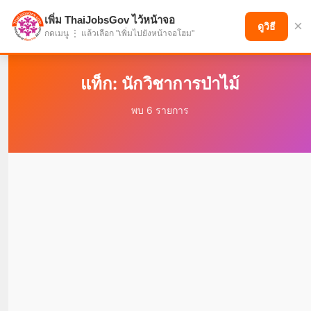
เพิ่ม ThaiJobsGov ไว้หน้าจอ
×
แบ่งปันโอกาส เพื่ออนาคตที่ก้าวหน้า
ดูวิธี
กดเมนู ⋮ แล้วเลือก "เพิ่มไปยังหน้าจอโฮม"
แท็ก: นักวิชาการป่าไม้
พบ 6 รายการ