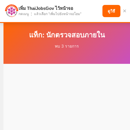
เพิ่ม ThaiJobsGov ไว้หน้าจอ
×
แบ่งปันโอกาส เพื่ออนาคตที่ก้าวหน้า
ดูวิธี
กดเมนู ⋮ แล้วเลือก "เพิ่มไปยังหน้าจอโฮม"
แท็ก: นักตรวจสอบภายใน
พบ 3 รายการ