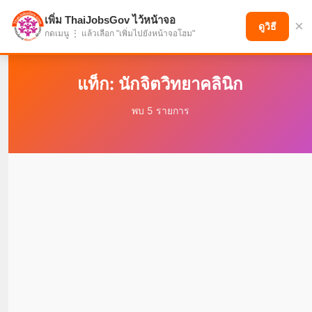
เพิ่ม ThaiJobsGov ไว้หน้าจอ
×
แบ่งปันโอกาส เพื่ออนาคตที่ก้าวหน้า
ดูวิธี
กดเมนู ⋮ แล้วเลือก "เพิ่มไปยังหน้าจอโฮม"
แท็ก: นักจิตวิทยาคลินิก
พบ 5 รายการ