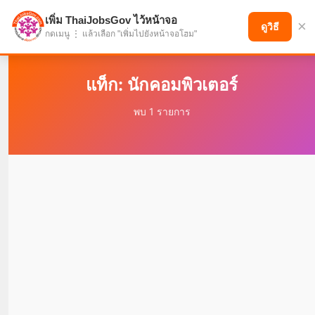
เพิ่ม ThaiJobsGov ไว้หน้าจอ
×
แบ่งปันโอกาส เพื่ออนาคตที่ก้าวหน้า
ดูวิธี
กดเมนู ⋮ แล้วเลือก "เพิ่มไปยังหน้าจอโฮม"
แท็ก: นักคอมพิวเตอร์
พบ 1 รายการ