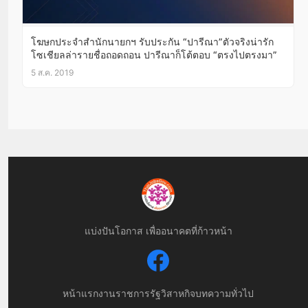
โฆษกประจำสำนักนายกฯ รับประกัน “ปารีณา”ตัวจริงน่ารัก
โซเชียลล่ารายชื่อถอดถอน ปารีณาก็โต้ตอบ “ตรงไปตรงมา”
5 ส.ค. 2019
แบ่งปันโอกาส เพื่ออนาคตที่ก้าวหน้า
หน้าแรก
งานราชการ
รัฐวิสาหกิจ
บทความทั่วไป