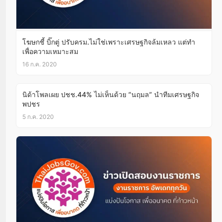
โฆษกชี้ บิ๊กตู่ ปรับครม.ไม่ใช่เพราะเศรษฐกิจล้มเหลว แต่ทำ
เพื่อความเหมาะสม
16 ก.ค. 2020
นิด้าโพลเผย ปชช.44% ไม่เห็นด้วย “นฤมล” นำทีมเศรษฐกิจ
พปชร
5 ก.ค. 2020