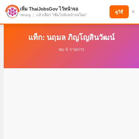
เพิ่ม ThaiJobsGov ไว้หน้าจอ
×
แบ่งปันโอกาส เพื่ออนาคตที่ก้าวหน้า
ดูวิธี
กดเมนู ⋮ แล้วเลือก "เพิ่มไปยังหน้าจอโฮม"
แท็ก: นฤมล ภิญโญสินวัฒน์
พบ 6 รายการ