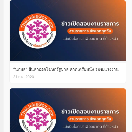
“นฤมล” ยื่นลาออกโฆษกรัฐบาล คาดเตรียมนั่ง รมช.แรงงาน
31 ก.ค. 2020