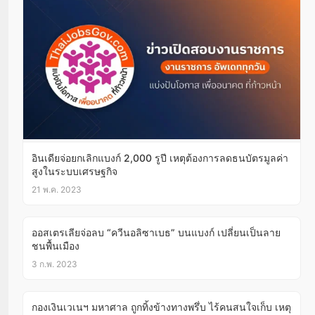
อินเดียจ่อยกเลิกแบงก์ 2,000 รูปี เหตุต้องการลดธนบัตรมูลค่า
สูงในระบบเศรษฐกิจ
21 พ.ค. 2023
ออสเตรเลียจ่อลบ “ควีนอลิซาเบธ” บนแบงก์ เปลี่ยนเป็นลาย
ชนพื้นเมือง
3 ก.พ. 2023
กองเงินเวเนฯ มหาศาล ถูกทิ้งข้างทางพรึ่บ ไร้คนสนใจเก็บ เหตุ