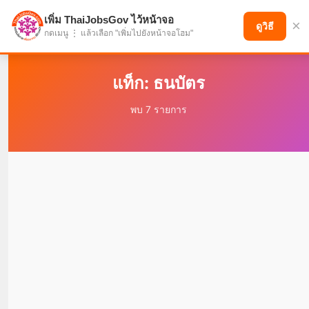
เพิ่ม ThaiJobsGov ไว้หน้าจอ
×
แบ่งปันโอกาส เพื่ออนาคตที่ก้าวหน้า
ดูวิธี
กดเมนู ⋮ แล้วเลือก "เพิ่มไปยังหน้าจอโฮม"
แท็ก: ธนบัตร
พบ 7 รายการ