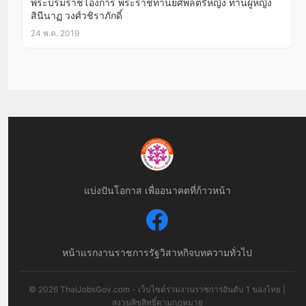
พระบรมราชโองการ พระราชทานยศพลตรีหญิง ท่านผู้หญิง
สินีนาฏ วงศ์วชิราภักดิ์
24 พ.ค. 2019
แบ่งปันโอกาส เพื่ออนาคตที่ก้าวหน้า
หน้าแรก
งานราชการ
รัฐวิสาหกิจ
บทความทั่วไป
© 2026 ThaiJobsGov.com - เว็บไซต์รวมงานราชการอันดับ 1 ของไทย |
สงวนลิขสิทธิ์ตามกฎหมาย