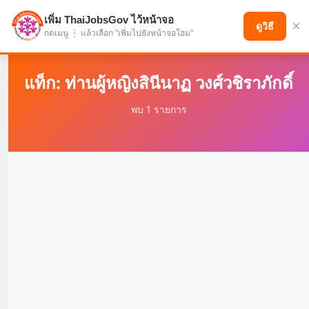
เพิ่ม ThaiJobsGov ไว้หน้าจอ
×
แบ่งปันโอกาส เพื่ออนาคตที่ก้าวหน้า
ดูวิธี
กดเมนู ⋮ แล้วเลือก "เพิ่มไปยังหน้าจอโฮม"
แท็ก: ท่านผู้หญิงสินีนาฏ วงศ์วชิราภักดิ์
พบ 1 รายการ