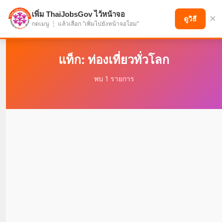
เพิ่ม ThaiJobsGov ไว้หน้าจอ
×
แบ่งปันโอกาส เพื่ออนาคตที่ก้าวหน้า
ดูวิธี
กดเมนู ⋮ แล้วเลือก "เพิ่มไปยังหน้าจอโฮม"
แท็ก: ท่องเที่ยวทั่วโลก
พบ 1 รายการ