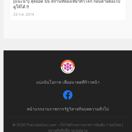
[แนะนำ] สุดยอด 55 สถานที่ท่องเที่ยวทั่วโลก ก่อนตายต้องไป
ดูให้ได้ !!
23 ก.ค. 2014
แบ่งปันโอกาส เพื่ออนาคตที่ก้าวหน้า
หน้าแรก
งานราชการ
รัฐวิสาหกิจ
บทความทั่วไป
© 2026 ThaiJobsGov.com - เว็บไซต์รวมงานราชการอันดับ 1 ของไทย |
สงวนลิขสิทธิ์ตามกฎหมาย