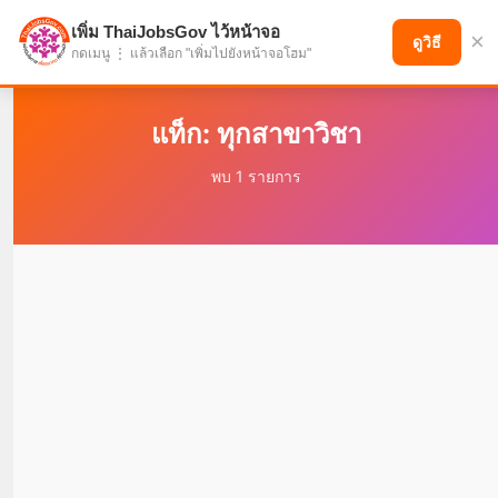
เพิ่ม ThaiJobsGov ไว้หน้าจอ
×
แบ่งปันโอกาส เพื่ออนาคตที่ก้าวหน้า
ดูวิธี
กดเมนู ⋮ แล้วเลือก "เพิ่มไปยังหน้าจอโฮม"
แท็ก: ทุกสาขาวิชา
พบ 1 รายการ