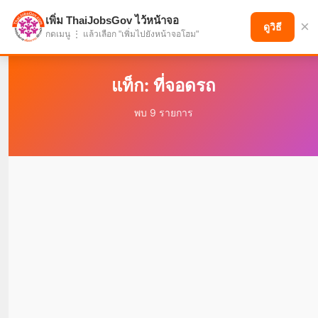
เพิ่ม ThaiJobsGov ไว้หน้าจอ
×
แบ่งปันโอกาส เพื่ออนาคตที่ก้าวหน้า
ดูวิธี
กดเมนู ⋮ แล้วเลือก "เพิ่มไปยังหน้าจอโฮม"
แท็ก: ที่จอดรถ
พบ 9 รายการ