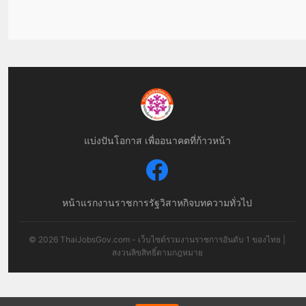
แบ่งปันโอกาส เพื่ออนาคตที่ก้าวหน้า
หน้าแรก
งานราชการ
รัฐวิสาหกิจ
บทความทั่วไป
© 2026 ThaiJobsGov.com - เว็บไซต์รวมงานราชการอันดับ 1 ของไทย |
สงวนลิขสิทธิ์ตามกฎหมาย