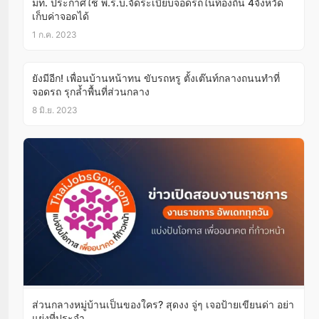
มท. ประกาศใช้ พ.ร.บ.จัดระเบียบจอดรถในท้องถิ่น 4จังหวัด
เก็บค่าจอดได้
1 ก.ค. 2023
ยังมีอีก! เพื่อนบ้านหน้าทน ขับรถหรู ตั้งเต๊นท์กลางถนนทำที่
จอดรถ รุกล้ำพื้นที่ส่วนกลาง
8 มิ.ย. 2023
ส่วนกลางหมู่บ้านเป็นของใคร? สุดงง จู่ๆ เจอป้ายเขียนด่า อย่า
แย่งที่ประจำ