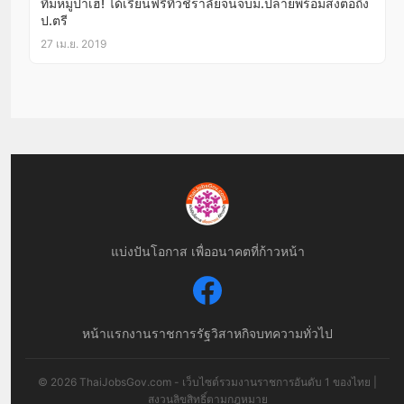
ทีมหมูป่าเฮ! ได้เรียนฟรีที่วชิราลัยจนจบม.ปลายพร้อมส่งต่อถึง
ป.ตรี
27 เม.ย. 2019
แบ่งปันโอกาส เพื่ออนาคตที่ก้าวหน้า
หน้าแรก
งานราชการ
รัฐวิสาหกิจ
บทความทั่วไป
© 2026 ThaiJobsGov.com - เว็บไซต์รวมงานราชการอันดับ 1 ของไทย |
สงวนลิขสิทธิ์ตามกฎหมาย