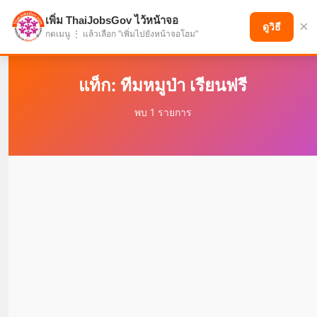
เพิ่ม ThaiJobsGov ไว้หน้าจอ
×
แบ่งปันโอกาส เพื่ออนาคตที่ก้าวหน้า
ดูวิธี
กดเมนู ⋮ แล้วเลือก "เพิ่มไปยังหน้าจอโฮม"
แท็ก: ทีมหมูป่า เรียนฟรี
พบ 1 รายการ