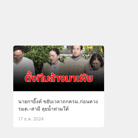
นายกฯอิ๊งค์ ขยับเวลาถกครม.ก่อนควง
รมต.-สามี ลุยน้ำท่วมใต้
17 ธ.ค. 2024