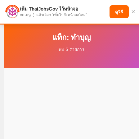
เพิ่ม ThaiJobsGov ไว้หน้าจอ
×
แบ่งปันโอกาส เพื่ออนาคตที่ก้าวหน้า
ดูวิธี
กดเมนู ⋮ แล้วเลือก "เพิ่มไปยังหน้าจอโฮม"
แท็ก: ทำบุญ
พบ 5 รายการ