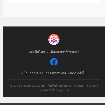
แบ่งปันโอกาส เพื่ออนาคตที่ก้าวหน้า
หน้าแรก
งานราชการ
รัฐวิสาหกิจ
บทความทั่วไป
© 2026 ThaiJobsGov.com - เว็บไซต์รวมงานราชการอันดับ 1 ของไทย |
สงวนลิขสิทธิ์ตามกฎหมาย