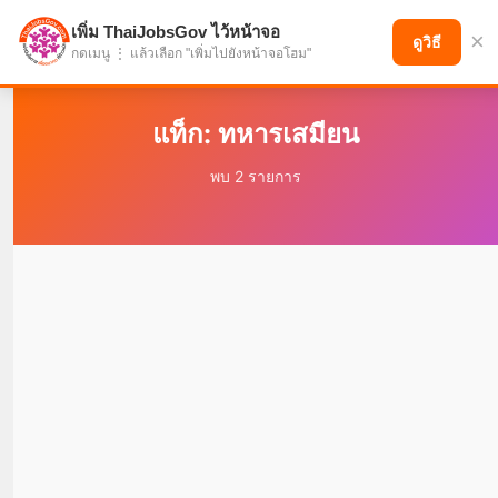
เพิ่ม ThaiJobsGov ไว้หน้าจอ
×
แบ่งปันโอกาส เพื่ออนาคตที่ก้าวหน้า
ดูวิธี
กดเมนู ⋮ แล้วเลือก "เพิ่มไปยังหน้าจอโฮม"
แท็ก: ทหารเสมียน
พบ 2 รายการ