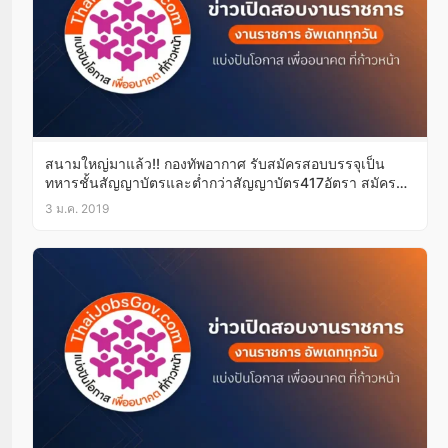
สนามใหญ่มาแล้ว!! กองทัพอากาศ รับสมัครสอบบรรจุเป็น
ทหารชั้นสัญญาบัตรและต่ำกว่าสัญญาบัตร417อัตรา สมัคร
ออนไลน์16ม.ค.-25ก.พ.62
3 ม.ค. 2019