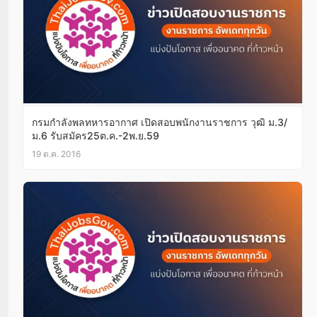
กรมกำลังพลทหารอากาศ เปิดสอบพนักงานราชการ วุฒิ ม.3/
ม.6 รับสมัคร25ต.ค.-2พ.ย.59
19 ต.ค. 2016