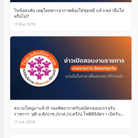
ไขข้อสงสัย เหตุใดทหารอากาศต้องใส่ชุดหมี แล้วเหล่าอื่นใส่
หรือไม่?
13 มี.ค. 2018
สนามใหญ่มาแล้ว!! กองทัพอากาศรับสมัครสอบบรรจุรับ
ราชการ วุฒิ ม.6/ปวช./ปวส./ป.ตรี/ป.โท665อัตรา เปิดรับ
สมัครทางอินเทอร์เน็ต15ม.ค.-26ก.พ.61(อ่านรายละเอียดด้าน
11 ม.ค. 2018
ใน)