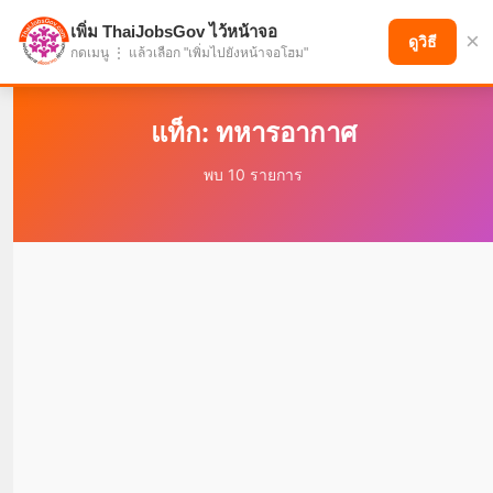
เพิ่ม ThaiJobsGov ไว้หน้าจอ
×
แบ่งปันโอกาส เพื่ออนาคตที่ก้าวหน้า
ดูวิธี
กดเมนู ⋮ แล้วเลือก "เพิ่มไปยังหน้าจอโฮม"
แท็ก: ทหารอากาศ
พบ 10 รายการ