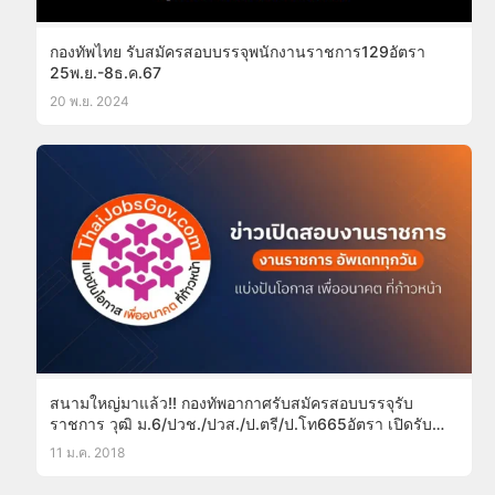
กองทัพไทย รับสมัครสอบบรรจุพนักงานราชการ129อัตรา
25พ.ย.-8ธ.ค.67
20 พ.ย. 2024
สนามใหญ่มาแล้ว!! กองทัพอากาศรับสมัครสอบบรรจุรับ
ราชการ วุฒิ ม.6/ปวช./ปวส./ป.ตรี/ป.โท665อัตรา เปิดรับ
สมัครทางอินเทอร์เน็ต15ม.ค.-26ก.พ.61(อ่านรายละเอียดด้าน
11 ม.ค. 2018
ใน)