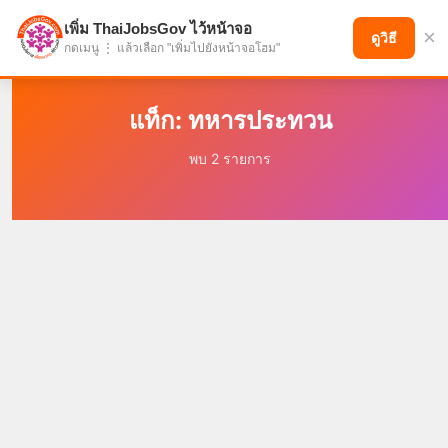
เพิ่ม ThaiJobsGov ไว้หน้าจอ
×
แบ่งปันโอกาส เพื่ออนาคตที่ก้าวหน้า
ดูวิธี
กดเมนู ⋮ แล้วเลือก "เพิ่มไปยังหน้าจอโฮม"
แท็ก: ทหารประทวน
พบ 2 รายการ