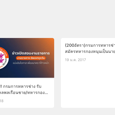
(200อัตรา)กรมการทหารช่า
สมัครทหารกองหนุนเป็นนา
ประทวน23ม.ค.-3ก.พ.60
19 ม.ค. 2017
!! กรมการทหารช่าง รับ
คคลพลเรือนชาย/ทหารกอง
บรรจุรับราชการเป็นนาย
018
วน วุฒิ ปวช.5-16มี.ค.61