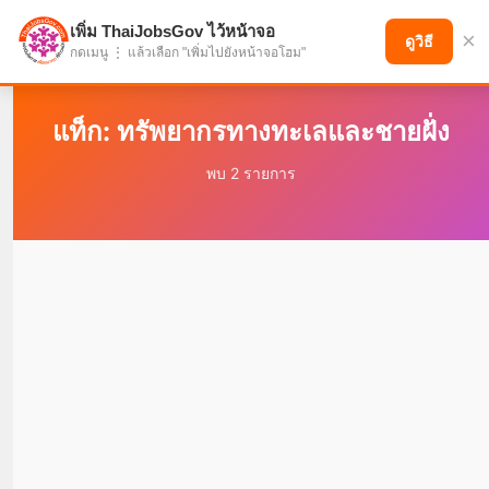
เพิ่ม ThaiJobsGov ไว้หน้าจอ
×
แบ่งปันโอกาส เพื่ออนาคตที่ก้าวหน้า
ดูวิธี
กดเมนู ⋮ แล้วเลือก "เพิ่มไปยังหน้าจอโฮม"
แท็ก: ทรัพยากรทางทะเลและชายฝั่ง
พบ 2 รายการ