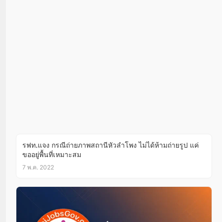
รฟท.แจง กรณีถ่ายภาพสถานีหัวลำโพง ไม่ได้ห้ามถ่ายรูป แค่
ขออยู่พื้นที่เหมาะสม
7 พ.ค. 2022