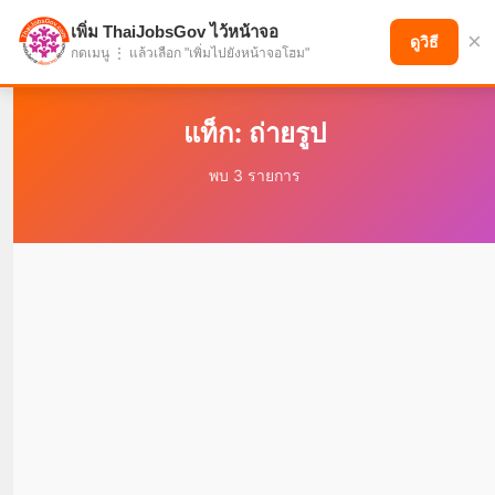
เพิ่ม ThaiJobsGov ไว้หน้าจอ
×
แบ่งปันโอกาส เพื่ออนาคตที่ก้าวหน้า
ดูวิธี
กดเมนู ⋮ แล้วเลือก "เพิ่มไปยังหน้าจอโฮม"
แท็ก: ถ่ายรูป
พบ 3 รายการ