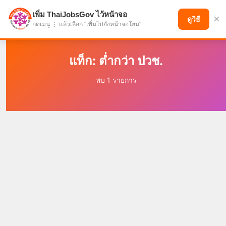
เพิ่ม ThaiJobsGov ไว้หน้าจอ
×
แบ่งปันโอกาส เพื่ออนาคตที่ก้าวหน้า
ดูวิธี
กดเมนู ⋮ แล้วเลือก "เพิ่มไปยังหน้าจอโฮม"
แท็ก: ต่ำกว่า ปวช.
พบ 1 รายการ