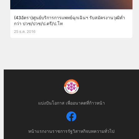
(43อัตรา)ศูนย์บริการการแพทย์ฉุกเฉินฯ รับสมัครงานวุฒิต่ำ
กว่า ปวช/ปวช/ป.ตรี/ป.โท
25 ธ.ค. 2016
แบ่งปันโอกาส เพื่ออนาคตที่ก้าวหน้า
หน้าแรก
งานราชการ
รัฐวิสาหกิจ
บทความทั่วไป