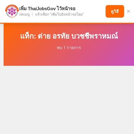
เพิ่ม ThaiJobsGov ไว้หน้าจอ
×
แบ่งปันโอกาส เพื่ออนาคตที่ก้าวหน้า
ดูวิธี
กดเมนู ⋮ แล้วเลือก "เพิ่มไปยังหน้าจอโฮม"
แท็ก: ต่าย อรทัย บวชชีพราหมณ์
พบ 1 รายการ