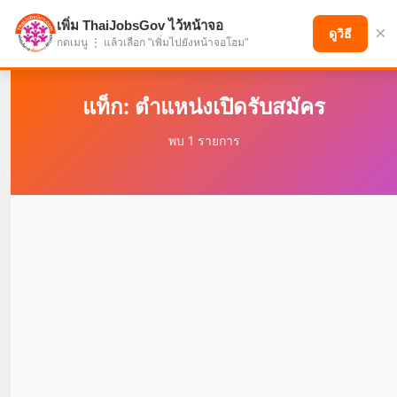
เพิ่ม ThaiJobsGov ไว้หน้าจอ
×
แบ่งปันโอกาส เพื่ออนาคตที่ก้าวหน้า
ดูวิธี
กดเมนู ⋮ แล้วเลือก "เพิ่มไปยังหน้าจอโฮม"
แท็ก: ตำแหน่งเปิดรับสมัคร
พบ 1 รายการ