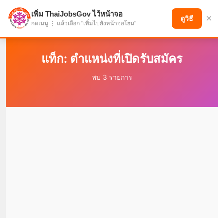
เพิ่ม ThaiJobsGov ไว้หน้าจอ
×
แบ่งปันโอกาส เพื่ออนาคตที่ก้าวหน้า
ดูวิธี
กดเมนู ⋮ แล้วเลือก "เพิ่มไปยังหน้าจอโฮม"
แท็ก: ตำแหน่งที่เปิดรับสมัคร
พบ 3 รายการ