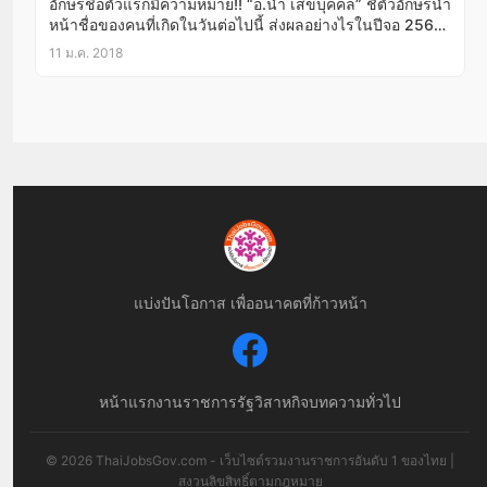
อักษรชื่อตัวแรกมีความหมาย!! “อ.นำ เสขบุคคล” ชี้ตัวอักษรนำ
หน้าชื่อของคนที่เกิดในวันต่อไปนี้ ส่งผลอย่างไรในปีจอ 2561
ดวงใครรุ่ง ดวงใครร่วง รีบเช็คด่วน!!
11 ม.ค. 2018
แบ่งปันโอกาส เพื่ออนาคตที่ก้าวหน้า
หน้าแรก
งานราชการ
รัฐวิสาหกิจ
บทความทั่วไป
© 2026 ThaiJobsGov.com - เว็บไซต์รวมงานราชการอันดับ 1 ของไทย |
สงวนลิขสิทธิ์ตามกฎหมาย