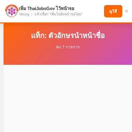
เพิ่ม ThaiJobsGov ไว้หน้าจอ
×
แบ่งปันโอกาส เพื่ออนาคตที่ก้าวหน้า
ดูวิธี
กดเมนู ⋮ แล้วเลือก "เพิ่มไปยังหน้าจอโฮม"
แท็ก: ตัวอักษรนำหน้าชื่อ
พบ 1 รายการ