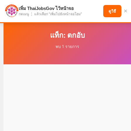
เพิ่ม ThaiJobsGov ไว้หน้าจอ
×
แบ่งปันโอกาส เพื่ออนาคตที่ก้าวหน้า
ดูวิธี
กดเมนู ⋮ แล้วเลือก "เพิ่มไปยังหน้าจอโฮม"
แท็ก: ตกอับ
พบ 1 รายการ