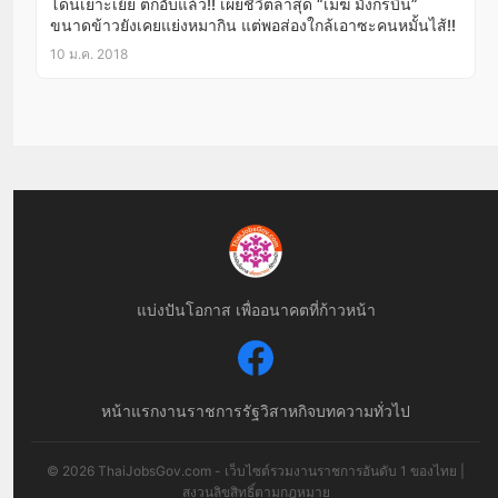
โดนเยาะเย้ย ตกอับแล้ว!! เผยชีวิตล่าสุด “เมฆ มังกรบิน”
ขนาดข้าวยังเคยแย่งหมากิน แต่พอส่องใกล้เอาซะคนหมั้นไส้!!
10 ม.ค. 2018
แบ่งปันโอกาส เพื่ออนาคตที่ก้าวหน้า
หน้าแรก
งานราชการ
รัฐวิสาหกิจ
บทความทั่วไป
© 2026 ThaiJobsGov.com - เว็บไซต์รวมงานราชการอันดับ 1 ของไทย |
สงวนลิขสิทธิ์ตามกฎหมาย