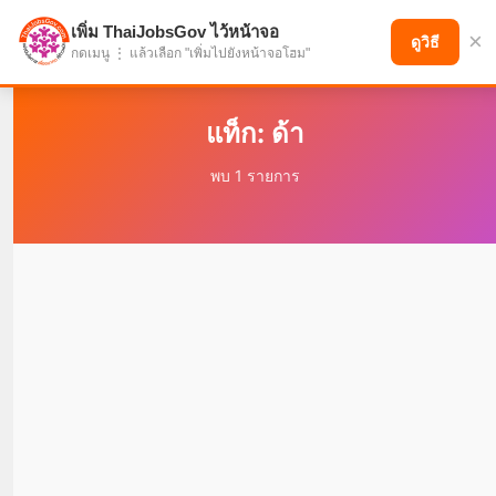
เพิ่ม ThaiJobsGov ไว้หน้าจอ
×
แบ่งปันโอกาส เพื่ออนาคตที่ก้าวหน้า
ดูวิธี
กดเมนู ⋮ แล้วเลือก "เพิ่มไปยังหน้าจอโฮม"
แท็ก: ด้า
พบ 1 รายการ