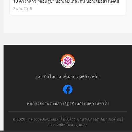
10 ดาราสาว “ซ่อนรูป” บอกเลยแต่ละคน บอกเลยอย่าให้งัด!!
7 ม.ค. 2018
แบ่งปันโอกาส เพื่ออนาคตที่ก้าวหน้า
หน้าแรก
งานราชการ
รัฐวิสาหกิจ
บทความทั่วไป
© 2026 ThaiJobsGov.com - เว็บไซต์รวมงานราชการอันดับ 1 ของไทย |
สงวนลิขสิทธิ์ตามกฎหมาย