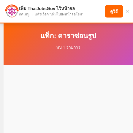
เพิ่ม ThaiJobsGov ไว้หน้าจอ
×
แบ่งปันโอกาส เพื่ออนาคตที่ก้าวหน้า
ดูวิธี
กดเมนู ⋮ แล้วเลือก "เพิ่มไปยังหน้าจอโฮม"
แท็ก: ดาราซ่อนรูป
พบ 1 รายการ