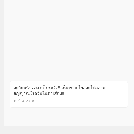
อยู่กับหน้าจอมากไประวัง!! เห็นหยากไย่ลอยไปลอยมา
สัญญาณโรควุ้นในตาเสื่อม!!
19 มี.ค. 2018