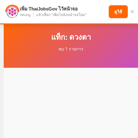
เพิ่ม ThaiJobsGov ไว้หน้าจอ
×
แบ่งปันโอกาส เพื่ออนาคตที่ก้าวหน้า
ดูวิธี
กดเมนู ⋮ แล้วเลือก "เพิ่มไปยังหน้าจอโฮม"
แท็ก: ดวงตา
พบ 1 รายการ