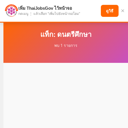
เพิ่ม ThaiJobsGov ไว้หน้าจอ
×
แบ่งปันโอกาส เพื่ออนาคตที่ก้าวหน้า
ดูวิธี
กดเมนู ⋮ แล้วเลือก "เพิ่มไปยังหน้าจอโฮม"
แท็ก: ดนตรีศึกษา
พบ 1 รายการ