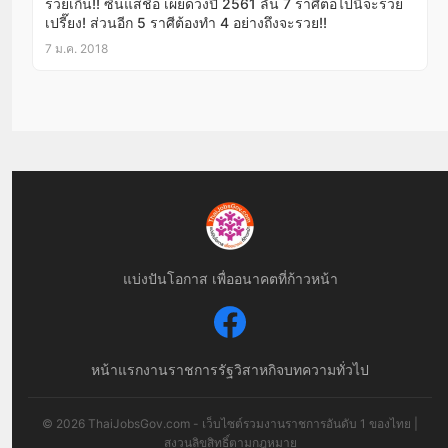
รวยเกิ๊น!! ซินแสชื่อ เผยดวงปี 2561 ลั่น 7 ราศีต่อไปนี้จะรวย
เปรี๊ยง! ส่วนอีก 5 ราศีต้องทำ 4 อย่างถึงจะรวย!!
7 ม.ค. 2018
แบ่งปันโอกาส เพื่ออนาคตที่ก้าวหน้า
หน้าแรก
งานราชการ
รัฐวิสาหกิจ
บทความทั่วไป
© 2026 ThaiJobsGov.com - เว็บไซต์รวมงานราชการอันดับ 1 ของไทย |
สงวนลิขสิทธิ์ตามกฎหมาย