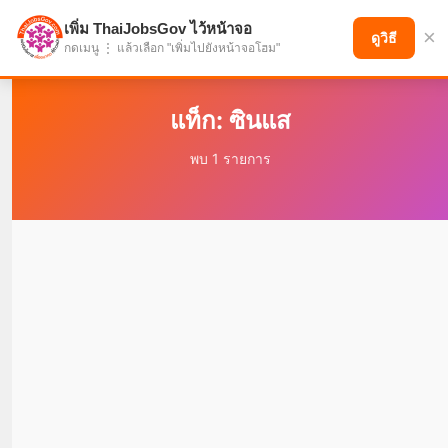
เพิ่ม ThaiJobsGov ไว้หน้าจอ
×
แบ่งปันโอกาส เพื่ออนาคตที่ก้าวหน้า
ดูวิธี
กดเมนู ⋮ แล้วเลือก "เพิ่มไปยังหน้าจอโฮม"
แท็ก: ซินแส
พบ 1 รายการ