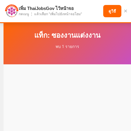
เพิ่ม ThaiJobsGov ไว้หน้าจอ
×
แบ่งปันโอกาส เพื่ออนาคตที่ก้าวหน้า
ดูวิธี
กดเมนู ⋮ แล้วเลือก "เพิ่มไปยังหน้าจอโฮม"
แท็ก: ซองงานแต่งงาน
พบ 1 รายการ