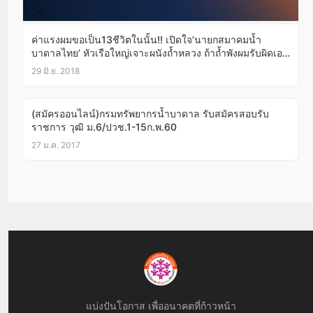
ค่าแรงผมขอเป็น13ชีวิตในนั้น!! เปิดใจ’นายกสมาคมน้ำ
บาดาลไทย’ หัวเรือใหญ่เจาะผนังถ้ำหลวง ถ้าถ้ำพังผมรับผิดเอง!
(คลิป)
29 มิ.ย. 2018
(สมัครออนไลน์)กรมทรัพยากรน้ำบาดาล รับสมัครสอบรับ
ราชการ วุฒิ ม.6/ปวช.1-15ก.พ.60
27 ม.ค. 2017
แบ่งปันโอกาส เพื่ออนาคตที่ก้าวหน้า