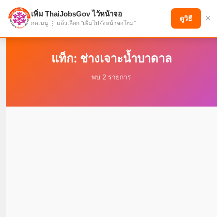
เพิ่ม ThaiJobsGov ไว้หน้าจอ
×
แบ่งปันโอกาส เพื่ออนาคตที่ก้าวหน้า
ดูวิธี
กดเมนู ⋮ แล้วเลือก "เพิ่มไปยังหน้าจอโฮม"
แท็ก: ช่างเจาะน้ำบาดาล
พบ 2 รายการ