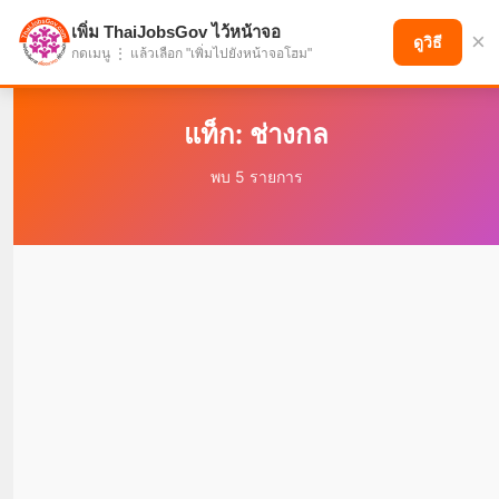
เพิ่ม ThaiJobsGov ไว้หน้าจอ
×
แบ่งปันโอกาส เพื่ออนาคตที่ก้าวหน้า
ดูวิธี
กดเมนู ⋮ แล้วเลือก "เพิ่มไปยังหน้าจอโฮม"
แท็ก: ช่างกล
พบ 5 รายการ