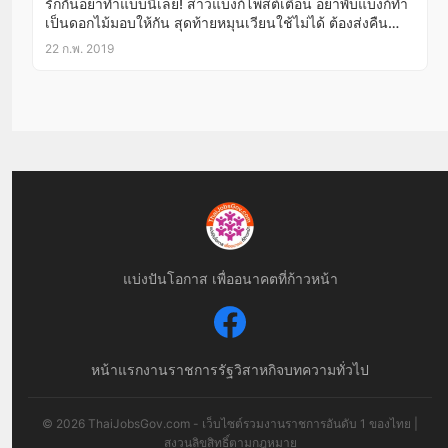
รักกันอย่าทำแบบนี้เลย! สาวแบงก์โพสต์เตือน อย่าพับแบงก์ทำ
เป็นดอกไม้มอบให้กัน สุดท้ายหมุนเวียนใช้ไม่ได้ ต้องส่งคืน
แบงก์ชาติเท่านั้น!
22 ก.พ. 2019
แบ่งปันโอกาส เพื่ออนาคตที่ก้าวหน้า
หน้าแรก
งานราชการ
รัฐวิสาหกิจ
บทความทั่วไป
© 2026 ThaiJobsGov.com - เว็บไซต์รวมงานราชการอันดับ 1 ของไทย |
สงวนลิขสิทธิ์ตามกฎหมาย