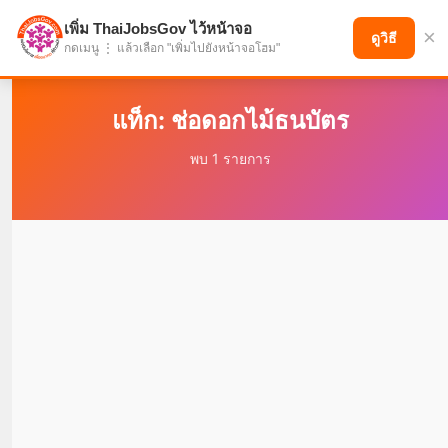
เพิ่ม ThaiJobsGov ไว้หน้าจอ
×
แบ่งปันโอกาส เพื่ออนาคตที่ก้าวหน้า
ดูวิธี
กดเมนู ⋮ แล้วเลือก "เพิ่มไปยังหน้าจอโฮม"
แท็ก: ช่อดอกไม้ธนบัตร
พบ 1 รายการ