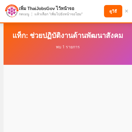
เพิ่ม ThaiJobsGov ไว้หน้าจอ
×
แบ่งปันโอกาส เพื่ออนาคตที่ก้าวหน้า
ดูวิธี
กดเมนู ⋮ แล้วเลือก "เพิ่มไปยังหน้าจอโฮม"
แท็ก: ช่วยปฏิบัติงานด้านพัฒนาสังคม
พบ 1 รายการ