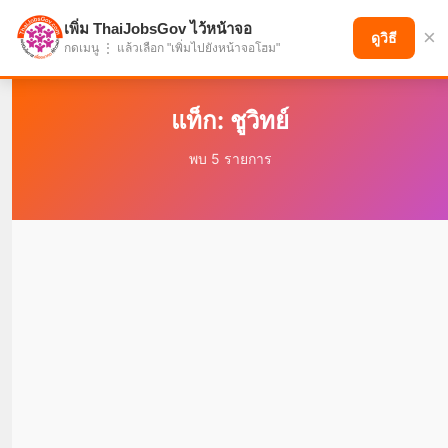
เพิ่ม ThaiJobsGov ไว้หน้าจอ
×
แบ่งปันโอกาส เพื่ออนาคตที่ก้าวหน้า
ดูวิธี
กดเมนู ⋮ แล้วเลือก "เพิ่มไปยังหน้าจอโฮม"
แท็ก: ชูวิทย์
พบ 5 รายการ