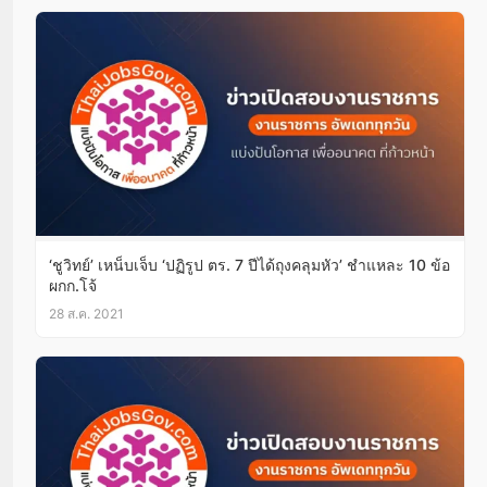
‘ชูวิทย์’ เหน็บเจ็บ ‘ปฏิรูป ตร. 7 ปีได้ถุงคลุมหัว’ ชำแหละ 10 ข้อ
ผกก.โจ้
28 ส.ค. 2021