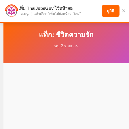
เพิ่ม ThaiJobsGov ไว้หน้าจอ
×
แบ่งปันโอกาส เพื่ออนาคตที่ก้าวหน้า
ดูวิธี
กดเมนู ⋮ แล้วเลือก "เพิ่มไปยังหน้าจอโฮม"
แท็ก: ชีวิตความรัก
พบ 2 รายการ