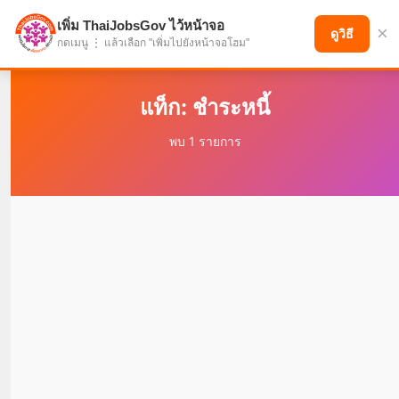
เพิ่ม ThaiJobsGov ไว้หน้าจอ
×
แบ่งปันโอกาส เพื่ออนาคตที่ก้าวหน้า
ดูวิธี
กดเมนู ⋮ แล้วเลือก "เพิ่มไปยังหน้าจอโฮม"
แท็ก: ชำระหนี้
พบ 1 รายการ