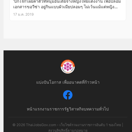
‘บิ๊กโจ๊ก’เผยค่าตัวที่หนุ่มอินเดียจ้างหญิงไทยแต่งงาน เพื่อปลอม
เอกสารขอวีซ่า อยู่กินแบบผัวเมียปลอมๆ ไม่เว้นแม้แต่หญิง
วัย70ก็เอาด้วย!
17 ม.ค. 2019
แบ่งปันโอกาส เพื่ออนาคตที่ก้าวหน้า
หน้าแรก
งานราชการ
รัฐวิสาหกิจ
บทความทั่วไป
© 2026 ThaiJobsGov.com - เว็บไซต์รวมงานราชการอันดับ 1 ของไทย |
สงวนลิขสิทธิ์ตามกฎหมาย