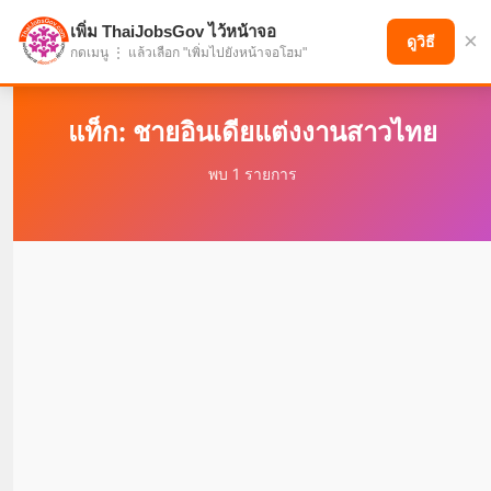
เพิ่ม ThaiJobsGov ไว้หน้าจอ
×
แบ่งปันโอกาส เพื่ออนาคตที่ก้าวหน้า
ดูวิธี
กดเมนู ⋮ แล้วเลือก "เพิ่มไปยังหน้าจอโฮม"
แท็ก: ชายอินเดียแต่งงานสาวไทย
พบ 1 รายการ