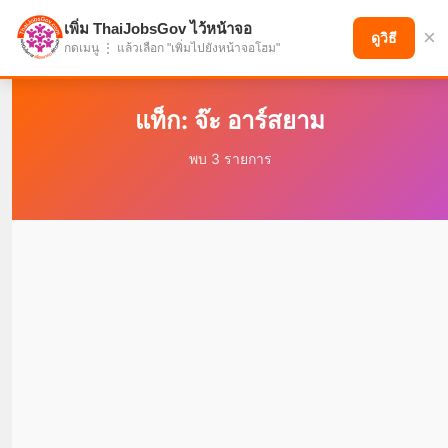
เพิ่ม ThaiJobsGov ไว้หน้าจอ
×
แบ่งปันโอกาส เพื่ออนาคตที่ก้าวหน้า
ดูวิธี
กดเมนู ⋮ แล้วเลือก "เพิ่มไปยังหน้าจอโฮม"
แท็ก: จ๊ะ อาร์สยาม
พบ 3 รายการ