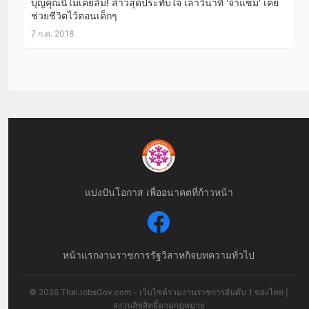
บุญคุณนี้ไม่เคยลืม! สาวสุดประทับใจ เล่าวินาที ‘จ่าแซม’ เคย
ช่วยชีวิตไว้ตอนเด็กๆ
7 ก.ค. 2018
แบ่งปันโอกาส เพื่ออนาคตที่ก้าวหน้า
หน้าแรก
งานราชการ
รัฐวิสาหกิจ
บทความทั่วไป
© 2026 ThaiJobsGov.com - เว็บไซต์รวมงานราชการอันดับ 1 ของไทย |
สงวนลิขสิทธิ์ตามกฎหมาย