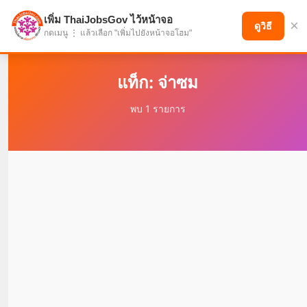
เพิ่ม ThaiJobsGov ไว้หน้าจอ
×
แบ่งปันโอกาส เพื่ออนาคตที่ก้าวหน้า
ดูวิธี
กดเมนู ⋮ แล้วเลือก "เพิ่มไปยังหน้าจอโฮม"
แท็ก: จ่าซม
พบ 1 รายการ