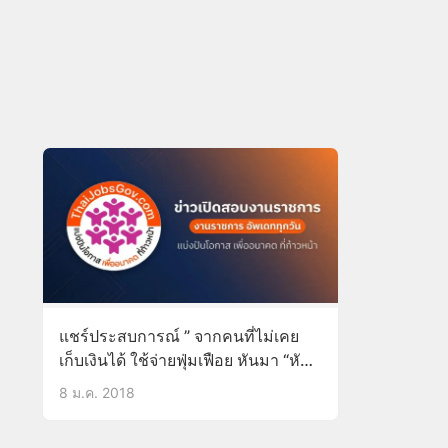
แชร์ประสบการณ์ ” จากคนที่ไม่เคย
เก็บเงินได้ ใช้จ่ายฟุ่มเฟือย หันมา “หัน
มาใช้วิธีนี้ 1ปี เห็นผลลัพธ์แทบน้ำตา
8 ม.ค. 2018
ไหล!!(ชมคลิป)