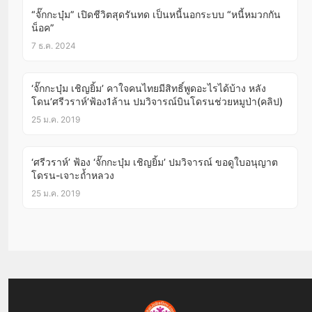
“จั๊กกะบุ๋ม” เปิดชีวิตสุดรันทด เป็นหนี้นอกระบบ “หนี้หมวกกัน
น็อค”
7 ธ.ค. 2024
‘จั๊กกะบุ๋ม เชิญยิ้ม’ คาใจคนไทยมีสิทธิ์พูดอะไรได้บ้าง หลัง
โดน’ศรีวราห์’ฟ้อง1ล้าน ปมวิจารณ์บินโดรนช่วยหมูป่า(คลิป)
25 ม.ค. 2019
‘ศรีวราห์’ ฟ้อง ‘จั๊กกะบุ๋ม เชิญยิ้ม’ ปมวิจารณ์ ขอดูใบอนุญาต
โดรน-เจาะถ้ำหลวง
25 ม.ค. 2019