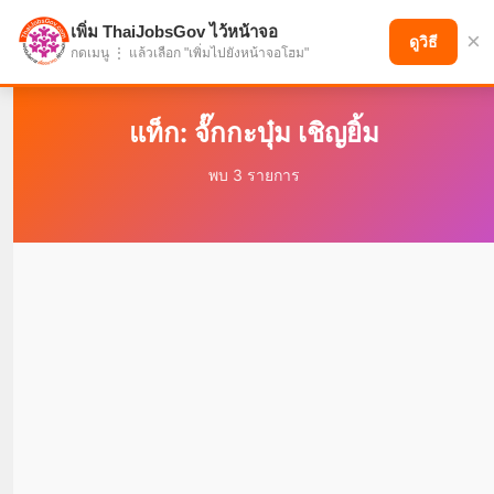
เพิ่ม ThaiJobsGov ไว้หน้าจอ
×
แบ่งปันโอกาส เพื่ออนาคตที่ก้าวหน้า
ดูวิธี
กดเมนู ⋮ แล้วเลือก "เพิ่มไปยังหน้าจอโฮม"
แท็ก: จั๊กกะบุ๋ม เชิญยิ้ม
พบ 3 รายการ