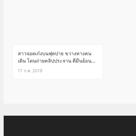
สาวจอดเก๋งบนฟุตปาธ ขวางทางคน
เดิน โดนถ่ายคลิปประจาน ตีมึนย้อน
ถาม ‘พี่ทำอะไรหรอคะ'(มีคลิป)
17 ก.พ. 2019