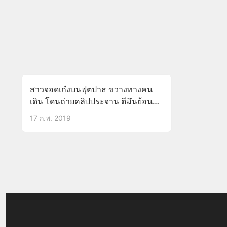
สาวจอดเก๋งบนฟุตปาธ ขวางทางคน
เดิน โดนถ่ายคลิปประจาน ตีมึนย้อน
ถาม ‘พี่ทำอะไรหรอคะ'(มีคลิป)
17 ก.พ. 2019